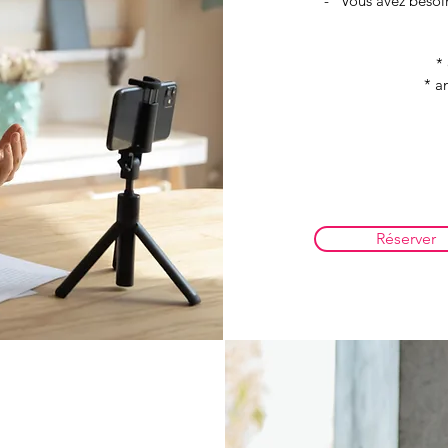
- Vous avez besoin
* éla
* améli
Réserver