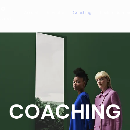
io
Accueil
Bien-être
Coaching
Lecture du moi
Canet,
COACHING