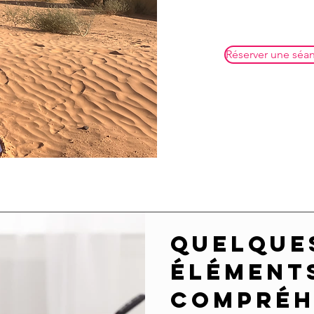
Réserver une séa
Quelque
élément
compréh