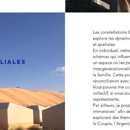
Les constellations 
explore les dynamiq
et spatiales.
En individuel, cett
schémas qui influen
LIALES
un espace où les pe
intergénérationnell
la famille. Cette p
réconciliation avec 
Vous pouvez me con
collectif, si vous s
représentants.
Par ailleurs, je pr
immersives" afin de 
explorant des thème
le Couple, l'Argent,