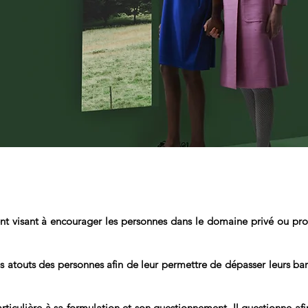
 visant à encourager les personnes dans le domaine privé ou profe
les atouts des personnes afin de leur permettre de dépasser leurs barr
rticulière à sa formulation et son questionnement. Il questionne afi