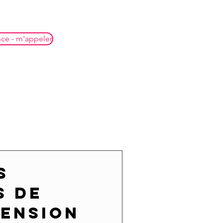
nce - m'appeler
s
s de
ension